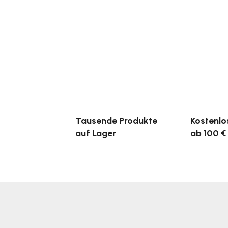
Tausende Produkte
Kostenlo
auf Lager
ab 100 €
F