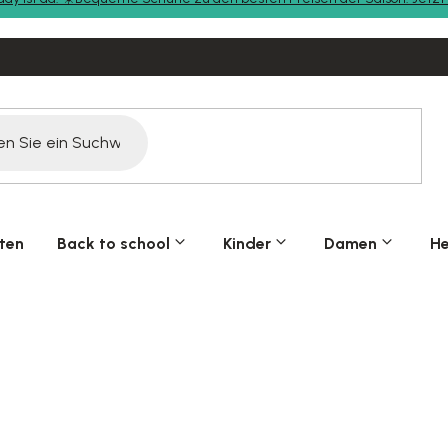
ten
Back to school
Kinder
Damen
He