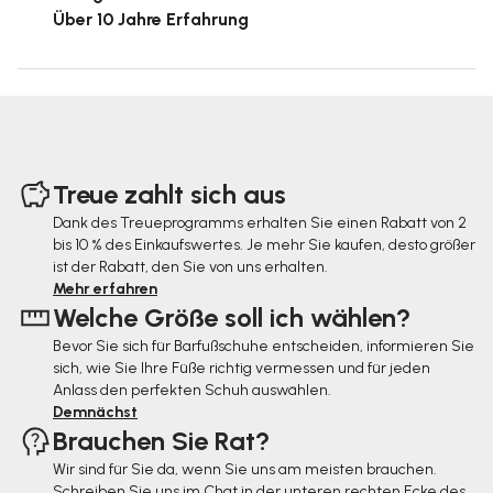
Über 10 Jahre Erfahrung
F
u
Treue zahlt sich aus
ß
Dank des Treueprogramms erhalten Sie einen Rabatt von 2
bis 10 % des Einkaufswertes. Je mehr Sie kaufen, desto größer
z
ist der Rabatt, den Sie von uns erhalten.
e
Mehr erfahren
Welche Größe soll ich wählen?
i
Bevor Sie sich für Barfußschuhe entscheiden, informieren Sie
l
sich, wie Sie Ihre Füße richtig vermessen und für jeden
e
Anlass den perfekten Schuh auswählen.
Demnächst
Brauchen Sie Rat?
Wir sind für Sie da, wenn Sie uns am meisten brauchen.
Schreiben Sie uns im Chat in der unteren rechten Ecke des