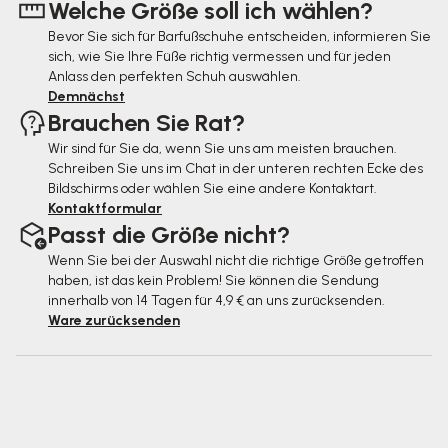
Welche Größe soll ich wählen?
i
Bevor Sie sich für Barfußschuhe entscheiden, informieren Sie
l
sich, wie Sie Ihre Füße richtig vermessen und für jeden
e
Anlass den perfekten Schuh auswählen.
Demnächst
Brauchen Sie Rat?
Wir sind für Sie da, wenn Sie uns am meisten brauchen.
Schreiben Sie uns im Chat in der unteren rechten Ecke des
Bildschirms oder wählen Sie eine andere Kontaktart.
Kontaktformular
Passt die Größe nicht?
Wenn Sie bei der Auswahl nicht die richtige Größe getroffen
haben, ist das kein Problem! Sie können die Sendung
innerhalb von 14 Tagen für 4,9 € an uns zurücksenden.
Ware zurücksenden