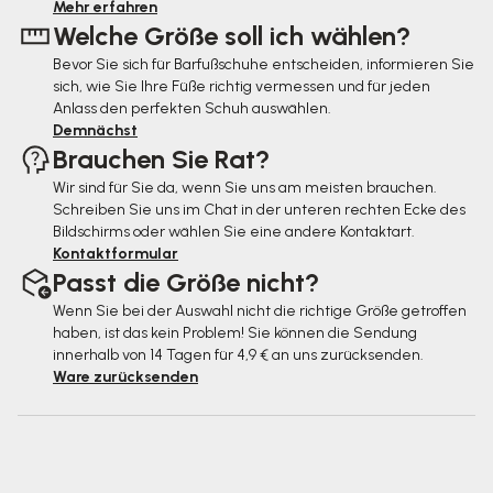
e
Mehr erfahren
Welche Größe soll ich wählen?
i
Bevor Sie sich für Barfußschuhe entscheiden, informieren Sie
l
sich, wie Sie Ihre Füße richtig vermessen und für jeden
e
Anlass den perfekten Schuh auswählen.
Demnächst
Brauchen Sie Rat?
Wir sind für Sie da, wenn Sie uns am meisten brauchen.
Schreiben Sie uns im Chat in der unteren rechten Ecke des
Bildschirms oder wählen Sie eine andere Kontaktart.
Kontaktformular
Passt die Größe nicht?
Wenn Sie bei der Auswahl nicht die richtige Größe getroffen
haben, ist das kein Problem! Sie können die Sendung
innerhalb von 14 Tagen für 4,9 € an uns zurücksenden.
Ware zurücksenden