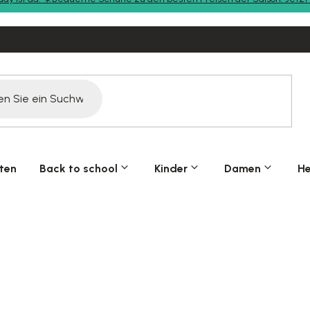
ten
Back to school
Kinder
Damen
He