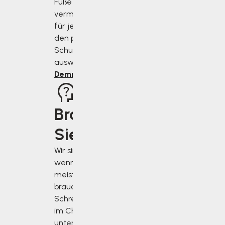
Füße richtig
vermessen und
für jeden Anlass
den perfekten
Schuh
auswählen.
Demnächst
Brauchen
Sie Rat?
Wir sind für Sie da,
wenn Sie uns am
meisten
brauchen.
Schreiben Sie uns
im Chat in der
unteren rechten