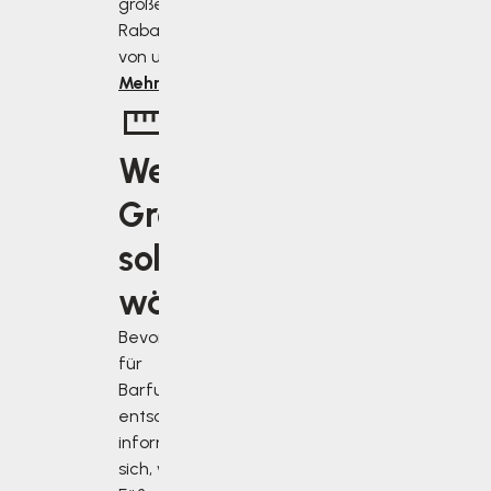
größer ist der
Rabatt, den Sie
von uns erhalten.
Mehr erfahren
Welche
Größe
soll ich
wählen?
Bevor Sie sich
für
Barfußschuhe
entscheiden,
informieren Sie
sich, wie Sie Ihre