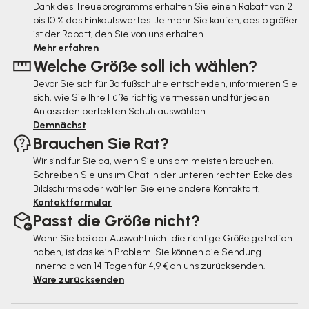
ß
Dank des Treueprogramms erhalten Sie einen Rabatt von 2
bis 10 % des Einkaufswertes. Je mehr Sie kaufen, desto größer
z
ist der Rabatt, den Sie von uns erhalten.
e
Mehr erfahren
Welche Größe soll ich wählen?
i
Bevor Sie sich für Barfußschuhe entscheiden, informieren Sie
l
sich, wie Sie Ihre Füße richtig vermessen und für jeden
e
Anlass den perfekten Schuh auswählen.
Demnächst
Brauchen Sie Rat?
Wir sind für Sie da, wenn Sie uns am meisten brauchen.
Schreiben Sie uns im Chat in der unteren rechten Ecke des
Bildschirms oder wählen Sie eine andere Kontaktart.
Kontaktformular
Passt die Größe nicht?
Wenn Sie bei der Auswahl nicht die richtige Größe getroffen
haben, ist das kein Problem! Sie können die Sendung
innerhalb von 14 Tagen für 4,9 € an uns zurücksenden.
Ware zurücksenden