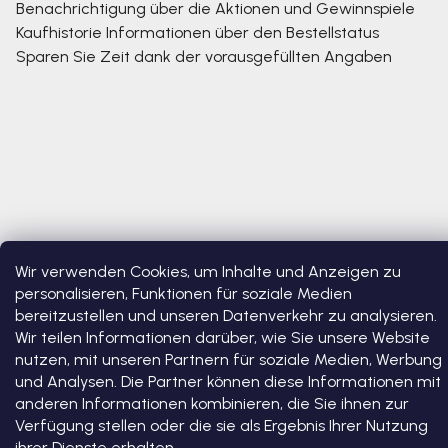
Benachrichtigung über die Aktionen und Gewinnspiele
Kaufhistorie
Informationen über den Bestellstatus
Sparen Sie Zeit dank der vorausgefüllten Angaben
Wir verwenden Cookies, um Inhalte und Anzeigen zu
Copyright 2026
Bosono
. Alle Rechte vorbehalten.
Cookie-
personalisieren, Funktionen für soziale Medien
Einstellungen ändern
bereitzustellen und unseren Datenverkehr zu analysieren.
Wir teilen Informationen darüber, wie Sie unsere Website
Erstellt von Shoptet Premium
nutzen, mit unseren Partnern für soziale Medien, Werbung
und Analysen. Die Partner können diese Informationen mit
anderen Informationen kombinieren, die Sie ihnen zur
Verfügung stellen oder die sie als Ergebnis Ihrer Nutzung
ihrer Dienste erhalten.