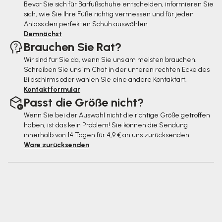
Bevor Sie sich für Barfußschuhe entscheiden, informieren Sie
l
sich, wie Sie Ihre Füße richtig vermessen und für jeden
e
Anlass den perfekten Schuh auswählen.
Demnächst
Brauchen Sie Rat?
Wir sind für Sie da, wenn Sie uns am meisten brauchen.
Schreiben Sie uns im Chat in der unteren rechten Ecke des
Bildschirms oder wählen Sie eine andere Kontaktart.
Kontaktformular
Passt die Größe nicht?
Wenn Sie bei der Auswahl nicht die richtige Größe getroffen
haben, ist das kein Problem! Sie können die Sendung
innerhalb von 14 Tagen für 4,9 € an uns zurücksenden.
Ware zurücksenden