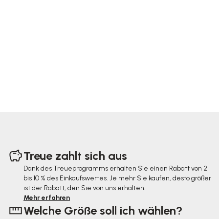
F
u
Treue zahlt sich aus
ß
Dank des Treueprogramms erhalten Sie einen Rabatt von 2
bis 10 % des Einkaufswertes. Je mehr Sie kaufen, desto größer
z
ist der Rabatt, den Sie von uns erhalten.
e
Mehr erfahren
Welche Größe soll ich wählen?
i