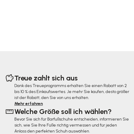
F
u
Treue zahlt sich aus
ß
Dank des Treueprogramms erhalten Sie einen Rabatt von 2
bis 10 % des Einkaufswertes. Je mehr Sie kaufen, desto größer
z
ist der Rabatt, den Sie von uns erhalten.
e
Mehr erfahren
Welche Größe soll ich wählen?
i
Bevor Sie sich für Barfußschuhe entscheiden, informieren Sie
l
sich, wie Sie Ihre Füße richtig vermessen und für jeden
e
Anlass den perfekten Schuh auswählen.