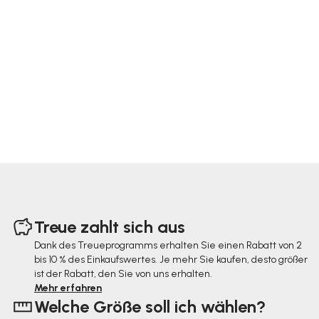
F
u
Treue zahlt sich aus
ß
Dank des Treueprogramms erhalten Sie einen Rabatt von 2
bis 10 % des Einkaufswertes. Je mehr Sie kaufen, desto größer
z
ist der Rabatt, den Sie von uns erhalten.
e
Mehr erfahren
Welche Größe soll ich wählen?
i