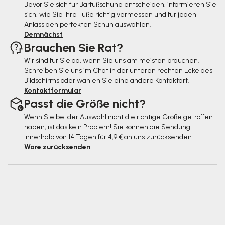
Bevor Sie sich für Barfußschuhe entscheiden, informieren Sie
l
sich, wie Sie Ihre Füße richtig vermessen und für jeden
e
Anlass den perfekten Schuh auswählen.
Demnächst
Brauchen Sie Rat?
Wir sind für Sie da, wenn Sie uns am meisten brauchen.
Schreiben Sie uns im Chat in der unteren rechten Ecke des
Bildschirms oder wählen Sie eine andere Kontaktart.
Kontaktformular
Passt die Größe nicht?
Wenn Sie bei der Auswahl nicht die richtige Größe getroffen
haben, ist das kein Problem! Sie können die Sendung
innerhalb von 14 Tagen für 4,9 € an uns zurücksenden.
Ware zurücksenden