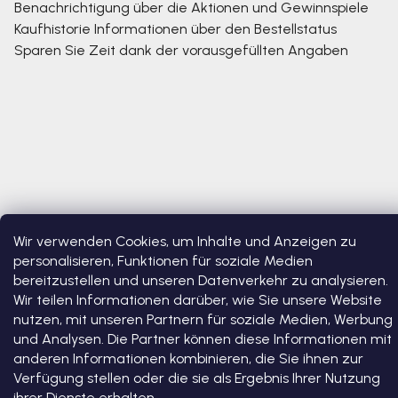
Benachrichtigung über die Aktionen und Gewinnspiele
Kaufhistorie
Informationen über den Bestellstatus
Sparen Sie Zeit dank der vorausgefüllten Angaben
Wir verwenden Cookies, um Inhalte und Anzeigen zu
Copyright 2026
Bosono
. Alle Rechte vorbehalten.
Cookie-
personalisieren, Funktionen für soziale Medien
Einstellungen ändern
bereitzustellen und unseren Datenverkehr zu analysieren.
Wir teilen Informationen darüber, wie Sie unsere Website
Erstellt von Shoptet Premium
nutzen, mit unseren Partnern für soziale Medien, Werbung
und Analysen. Die Partner können diese Informationen mit
anderen Informationen kombinieren, die Sie ihnen zur
Verfügung stellen oder die sie als Ergebnis Ihrer Nutzung
ihrer Dienste erhalten.