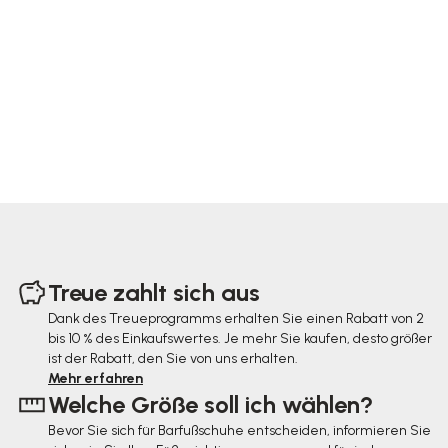
F
u
Treue zahlt sich aus
ß
Dank des Treueprogramms erhalten Sie einen Rabatt von 2
bis 10 % des Einkaufswertes. Je mehr Sie kaufen, desto größer
z
ist der Rabatt, den Sie von uns erhalten.
e
Mehr erfahren
Welche Größe soll ich wählen?
i
Bevor Sie sich für Barfußschuhe entscheiden, informieren Sie
l