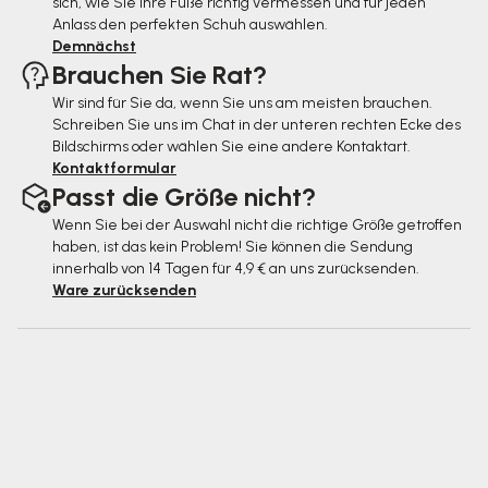
sich, wie Sie Ihre Füße richtig vermessen und für jeden
e
Anlass den perfekten Schuh auswählen.
Demnächst
Brauchen Sie Rat?
Wir sind für Sie da, wenn Sie uns am meisten brauchen.
Schreiben Sie uns im Chat in der unteren rechten Ecke des
Bildschirms oder wählen Sie eine andere Kontaktart.
Kontaktformular
Passt die Größe nicht?
Wenn Sie bei der Auswahl nicht die richtige Größe getroffen
haben, ist das kein Problem! Sie können die Sendung
innerhalb von 14 Tagen für 4,9 € an uns zurücksenden.
Ware zurücksenden