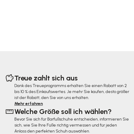
F
u
Treue zahlt sich aus
ß
Dank des Treueprogramms erhalten Sie einen Rabatt von 2
bis 10 % des Einkaufswertes. Je mehr Sie kaufen, desto größer
z
ist der Rabatt, den Sie von uns erhalten.
e
Mehr erfahren
Welche Größe soll ich wählen?
i
Bevor Sie sich für Barfußschuhe entscheiden, informieren Sie
l
sich, wie Sie Ihre Füße richtig vermessen und für jeden
e
Anlass den perfekten Schuh auswählen.