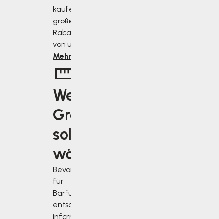
kaufen, desto
größer ist der
Rabatt, den Sie
von uns erhalten.
Mehr erfahren
Welche
Größe
soll ich
wählen?
Bevor Sie sich
für
Barfußschuhe
entscheiden,
informieren Sie