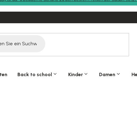
ten
Back to school
Kinder
Damen
He