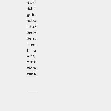
nicht die
richtige Größe
getroffen
haben, ist das
kein Problem!
Sie können die
Sendung
innerhalb von
14 Tagen für
4,9 € an uns
zurücksenden.
Ware
zurücksenden