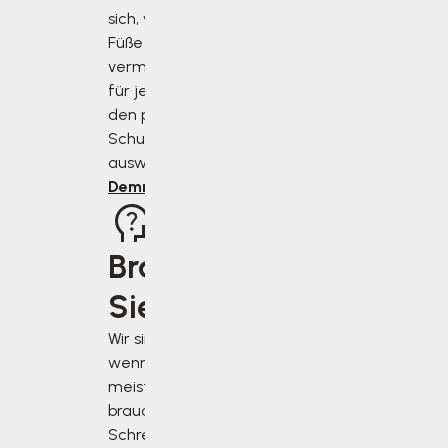
sich, wie Sie Ihre
Füße richtig
vermessen und
für jeden Anlass
den perfekten
Schuh
auswählen.
Demnächst
Brauchen
Sie Rat?
Wir sind für Sie da,
wenn Sie uns am
meisten
brauchen.
Schreiben Sie uns