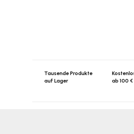
Tausende Produkte
Kostenlo
auf Lager
ab 100 €
F