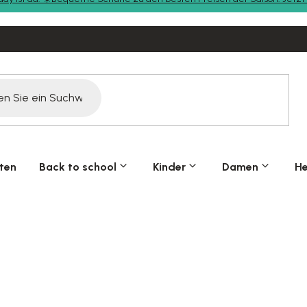
ten
Back to school
Kinder
Damen
He