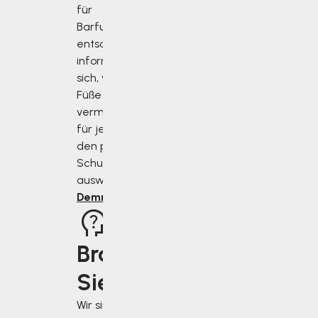
für
Barfußschuhe
entscheiden,
informieren Sie
sich, wie Sie Ihre
Füße richtig
vermessen und
für jeden Anlass
den perfekten
Schuh
auswählen.
Demnächst
Brauchen
Sie Rat?
Wir sind für Sie da,