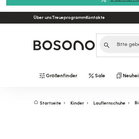
Zum
Inhalt
Über uns
Treueprogramm
Kontakte
springen
Größenfinder
Sale
Neuhei
B
Startseite
Kinder
Lauflernschuhe