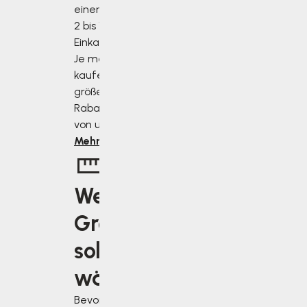
einen Rabatt von
2 bis 10 % des
Einkaufswertes.
Je mehr Sie
kaufen, desto
größer ist der
Rabatt, den Sie
von uns erhalten.
Mehr erfahren
Welche
Größe
soll ich
wählen?
Bevor Sie sich