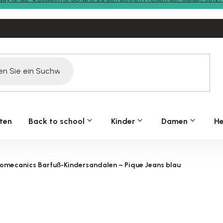
ten
Back to school
Kinder
Damen
He
iomecanics Barfuß-Kindersandalen – Pique Jeans blau