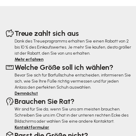
F
u
Treue zahlt sich aus
ß
Dank des Treueprogramms erhalten Sie einen Rabatt von 2
bis 10 % des Einkaufswertes. Je mehr Sie kaufen, desto größer
z
ist der Rabatt, den Sie von uns erhalten.
e
Mehr erfahren
Welche Größe soll ich wählen?
i
Bevor Sie sich für Barfußschuhe entscheiden, informieren Sie
l
sich, wie Sie Ihre Füße richtig vermessen und für jeden
e
Anlass den perfekten Schuh auswählen.
Demnächst
Brauchen Sie Rat?
Wir sind für Sie da, wenn Sie uns am meisten brauchen.
Schreiben Sie uns im Chat in der unteren rechten Ecke des
Bildschirms oder wählen Sie eine andere Kontaktart.
Kontaktformular
Passt die Größe nicht?