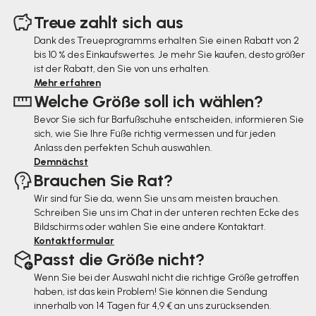
u
Treue zahlt sich aus
ß
Dank des Treueprogramms erhalten Sie einen Rabatt von 2
bis 10 % des Einkaufswertes. Je mehr Sie kaufen, desto größer
z
ist der Rabatt, den Sie von uns erhalten.
e
Mehr erfahren
Welche Größe soll ich wählen?
i
Bevor Sie sich für Barfußschuhe entscheiden, informieren Sie
l
sich, wie Sie Ihre Füße richtig vermessen und für jeden
e
Anlass den perfekten Schuh auswählen.
Demnächst
Brauchen Sie Rat?
Wir sind für Sie da, wenn Sie uns am meisten brauchen.
Schreiben Sie uns im Chat in der unteren rechten Ecke des
Bildschirms oder wählen Sie eine andere Kontaktart.
Kontaktformular
Passt die Größe nicht?
Wenn Sie bei der Auswahl nicht die richtige Größe getroffen
haben, ist das kein Problem! Sie können die Sendung
innerhalb von 14 Tagen für 4,9 € an uns zurücksenden.