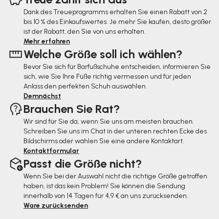
ß
Dank des Treueprogramms erhalten Sie einen Rabatt von 2
bis 10 % des Einkaufswertes. Je mehr Sie kaufen, desto größer
z
ist der Rabatt, den Sie von uns erhalten.
e
Mehr erfahren
Welche Größe soll ich wählen?
i
Bevor Sie sich für Barfußschuhe entscheiden, informieren Sie
l
sich, wie Sie Ihre Füße richtig vermessen und für jeden
e
Anlass den perfekten Schuh auswählen.
Demnächst
Brauchen Sie Rat?
Wir sind für Sie da, wenn Sie uns am meisten brauchen.
Schreiben Sie uns im Chat in der unteren rechten Ecke des
Bildschirms oder wählen Sie eine andere Kontaktart.
Kontaktformular
Passt die Größe nicht?
Wenn Sie bei der Auswahl nicht die richtige Größe getroffen
haben, ist das kein Problem! Sie können die Sendung
innerhalb von 14 Tagen für 4,9 € an uns zurücksenden.
Ware zurücksenden