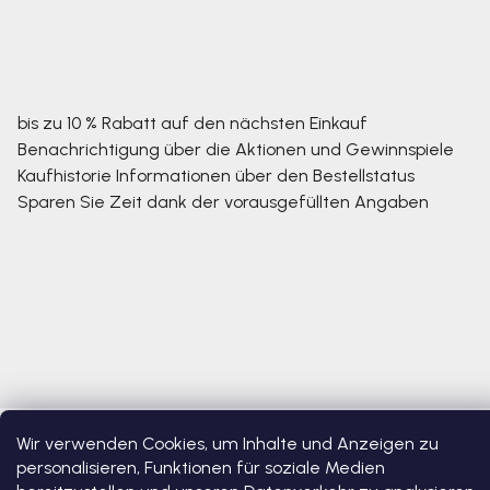
bis zu 10 % Rabatt auf den nächsten Einkauf
Benachrichtigung über die Aktionen und Gewinnspiele
Kaufhistorie
Informationen über den Bestellstatus
Sparen Sie Zeit dank der vorausgefüllten Angaben
Wir verwenden Cookies, um Inhalte und Anzeigen zu
Copyright 2026
Bosono
. Alle Rechte vorbehalten.
Cookie-
Einstellungen ändern
personalisieren, Funktionen für soziale Medien