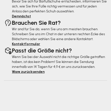
Bevor Sie sich für Barfußschuhe entscheiden, informieren Sie
l
sich, wie Sie Ihre Füße richtig vermessen und für jeden
e
Anlass den perfekten Schuh auswählen.
Demnächst
Brauchen Sie Rat?
Wir sind für Sie da, wenn Sie uns am meisten brauchen.
Schreiben Sie uns im Chat in der unteren rechten Ecke des
Bildschirms oder wählen Sie eine andere Kontaktart.
Kontaktformular
Passt die Größe nicht?
Wenn Sie bei der Auswahl nicht die richtige Größe getroffen
haben, ist das kein Problem! Sie können die Sendung
innerhalb von 14 Tagen für 4,9 € an uns zurücksenden.
Ware zurücksenden