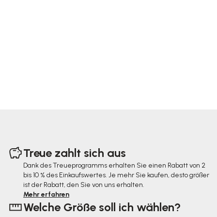
F
u
Treue zahlt sich aus
ß
Dank des Treueprogramms erhalten Sie einen Rabatt von 2
bis 10 % des Einkaufswertes. Je mehr Sie kaufen, desto größer
z
ist der Rabatt, den Sie von uns erhalten.
e
Mehr erfahren
Welche Größe soll ich wählen?
i