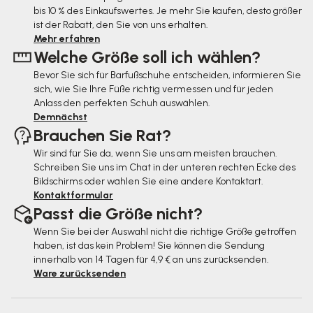
bis 10 % des Einkaufswertes. Je mehr Sie kaufen, desto größer
z
ist der Rabatt, den Sie von uns erhalten.
e
Mehr erfahren
Welche Größe soll ich wählen?
i
Bevor Sie sich für Barfußschuhe entscheiden, informieren Sie
l
sich, wie Sie Ihre Füße richtig vermessen und für jeden
e
Anlass den perfekten Schuh auswählen.
Demnächst
Brauchen Sie Rat?
Wir sind für Sie da, wenn Sie uns am meisten brauchen.
Schreiben Sie uns im Chat in der unteren rechten Ecke des
Bildschirms oder wählen Sie eine andere Kontaktart.
Kontaktformular
Passt die Größe nicht?
Wenn Sie bei der Auswahl nicht die richtige Größe getroffen
haben, ist das kein Problem! Sie können die Sendung
innerhalb von 14 Tagen für 4,9 € an uns zurücksenden.
Ware zurücksenden