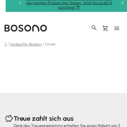
Zum
den besten Preisen der Saison. Jetzt bis zu 60 %
günstiger.🌴
Inhalt
springen
Suchen
Warenkor
Startseite
/
Verkaufte Marken
/
Otrek
F
u
Treue zahlt sich aus
ß
Dank des Treueprogramms erhalten Sie einen Rabatt von 2