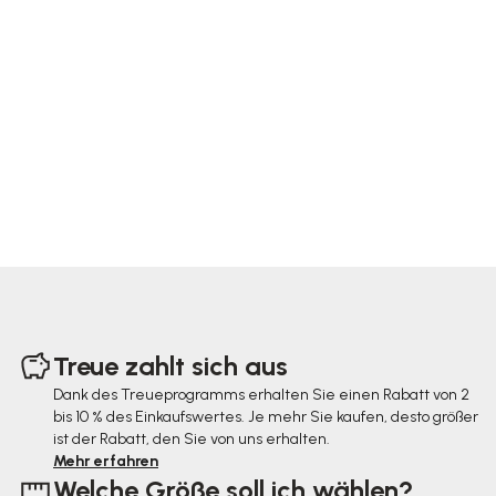
F
u
Treue zahlt sich aus
ß
Dank des Treueprogramms erhalten Sie einen Rabatt von 2
bis 10 % des Einkaufswertes. Je mehr Sie kaufen, desto größer
z
ist der Rabatt, den Sie von uns erhalten.
e
Mehr erfahren
Welche Größe soll ich wählen?
i