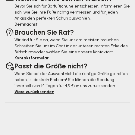
Bevor Sie sich für Barfußschuhe entscheiden, informieren Sie
l
sich, wie Sie Ihre Füße richtig vermessen und für jeden
e
Anlass den perfekten Schuh auswählen.
Demnächst
Brauchen Sie Rat?
Wir sind für Sie da, wenn Sie uns am meisten brauchen.
Schreiben Sie uns im Chat in der unteren rechten Ecke des
Bildschirms oder wählen Sie eine andere Kontaktart.
Kontaktformular
Passt die Größe nicht?
Wenn Sie bei der Auswahl nicht die richtige Größe getroffen
haben, ist das kein Problem! Sie können die Sendung
innerhalb von 14 Tagen für 4,9 € an uns zurücksenden.
Ware zurücksenden