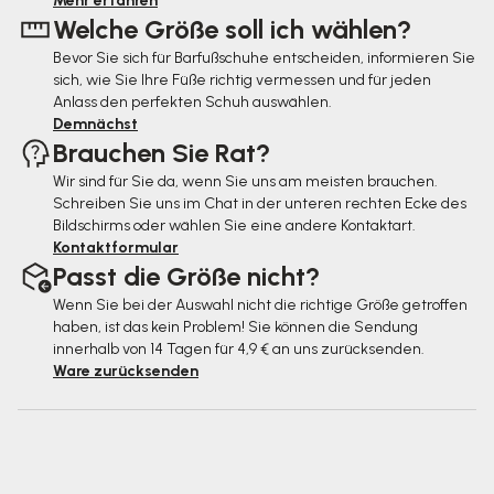
Mehr erfahren
Welche Größe soll ich wählen?
i
Bevor Sie sich für Barfußschuhe entscheiden, informieren Sie
l
sich, wie Sie Ihre Füße richtig vermessen und für jeden
e
Anlass den perfekten Schuh auswählen.
Demnächst
Brauchen Sie Rat?
Wir sind für Sie da, wenn Sie uns am meisten brauchen.
Schreiben Sie uns im Chat in der unteren rechten Ecke des
Bildschirms oder wählen Sie eine andere Kontaktart.
Kontaktformular
Passt die Größe nicht?
Wenn Sie bei der Auswahl nicht die richtige Größe getroffen
haben, ist das kein Problem! Sie können die Sendung
innerhalb von 14 Tagen für 4,9 € an uns zurücksenden.
Ware zurücksenden