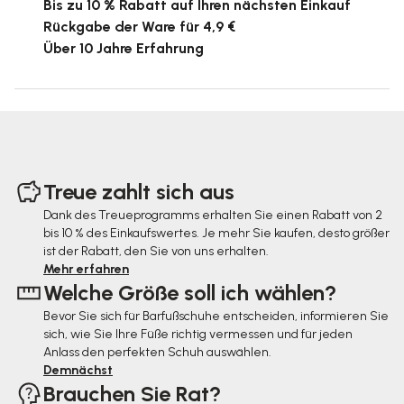
Bis zu 10 % Rabatt auf Ihren nächsten Einkauf
Rückgabe der Ware für 4,9 €
Über 10 Jahre Erfahrung
F
u
Treue zahlt sich aus
ß
Dank des Treueprogramms erhalten Sie einen Rabatt von 2
bis 10 % des Einkaufswertes. Je mehr Sie kaufen, desto größer
z
ist der Rabatt, den Sie von uns erhalten.
e
Mehr erfahren
Welche Größe soll ich wählen?
i
Bevor Sie sich für Barfußschuhe entscheiden, informieren Sie
l
sich, wie Sie Ihre Füße richtig vermessen und für jeden
e
Anlass den perfekten Schuh auswählen.
Demnächst
Brauchen Sie Rat?