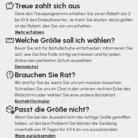
u
Treue zahlt sich aus
ß
Dank des Treueprogramms erhalten Sie einen Rabatt von 2
bis 10 % des Einkaufswertes. Je mehr Sie kaufen, desto größer
z
ist der Rabatt, den Sie von uns erhalten.
e
Mehr erfahren
Welche Größe soll ich wählen?
i
Bevor Sie sich für Barfußschuhe entscheiden, informieren Sie
l
sich, wie Sie Ihre Füße richtig vermessen und für jeden
e
Anlass den perfekten Schuh auswählen.
Demnächst
Brauchen Sie Rat?
Wir sind für Sie da, wenn Sie uns am meisten brauchen.
Schreiben Sie uns im Chat in der unteren rechten Ecke des
Bildschirms oder wählen Sie eine andere Kontaktart.
Kontaktformular
Passt die Größe nicht?
Wenn Sie bei der Auswahl nicht die richtige Größe getroffen
haben, ist das kein Problem! Sie können die Sendung
innerhalb von 14 Tagen für 4,9 € an uns zurücksenden.
Ware zurücksenden