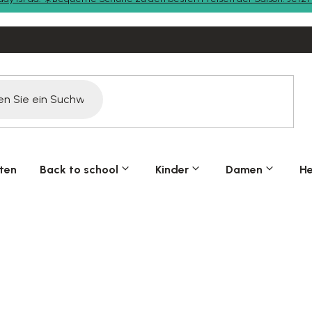
ten
Back to school
Kinder
Damen
He