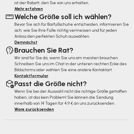
ist der Rabatt, den Sie von uns erhalten.
e
Mehr erfahren
Welche Größe soll ich wählen?
i
Bevor Sie sich für Barfußschuhe entscheiden, informieren Sie
l
sich, wie Sie Ihre Füße richtig vermessen und für jeden
e
Anlass den perfekten Schuh auswählen.
Demnächst
Brauchen Sie Rat?
Wir sind für Sie da, wenn Sie uns am meisten brauchen.
Schreiben Sie uns im Chat in der unteren rechten Ecke des
Bildschirms oder wählen Sie eine andere Kontaktart.
Kontaktformular
Passt die Größe nicht?
Wenn Sie bei der Auswahl nicht die richtige Größe getroffen
haben, ist das kein Problem! Sie können die Sendung
innerhalb von 14 Tagen für 4,9 € an uns zurücksenden.
Ware zurücksenden