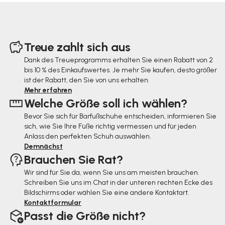
F
u
Treue zahlt sich aus
ß
Dank des Treueprogramms erhalten Sie einen Rabatt von 2
bis 10 % des Einkaufswertes. Je mehr Sie kaufen, desto größer
z
ist der Rabatt, den Sie von uns erhalten.
e
Mehr erfahren
Welche Größe soll ich wählen?
i
Bevor Sie sich für Barfußschuhe entscheiden, informieren Sie
l
sich, wie Sie Ihre Füße richtig vermessen und für jeden
e
Anlass den perfekten Schuh auswählen.
Demnächst
Brauchen Sie Rat?
Wir sind für Sie da, wenn Sie uns am meisten brauchen.
Schreiben Sie uns im Chat in der unteren rechten Ecke des
Bildschirms oder wählen Sie eine andere Kontaktart.
Kontaktformular
Passt die Größe nicht?