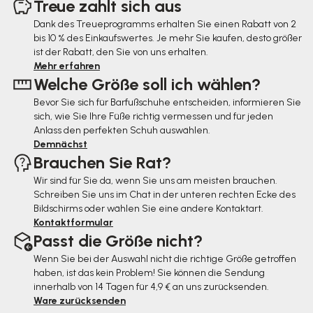
Treue zahlt sich aus
ß
Dank des Treueprogramms erhalten Sie einen Rabatt von 2
bis 10 % des Einkaufswertes. Je mehr Sie kaufen, desto größer
z
ist der Rabatt, den Sie von uns erhalten.
e
Mehr erfahren
Welche Größe soll ich wählen?
i
Bevor Sie sich für Barfußschuhe entscheiden, informieren Sie
l
sich, wie Sie Ihre Füße richtig vermessen und für jeden
e
Anlass den perfekten Schuh auswählen.
Demnächst
Brauchen Sie Rat?
Wir sind für Sie da, wenn Sie uns am meisten brauchen.
Schreiben Sie uns im Chat in der unteren rechten Ecke des
Bildschirms oder wählen Sie eine andere Kontaktart.
Kontaktformular
Passt die Größe nicht?
Wenn Sie bei der Auswahl nicht die richtige Größe getroffen
haben, ist das kein Problem! Sie können die Sendung
innerhalb von 14 Tagen für 4,9 € an uns zurücksenden.
Ware zurücksenden