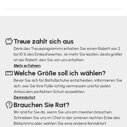
F
u
Treue zahlt sich aus
ß
Dank des Treueprogramms erhalten Sie einen Rabatt von 2
bis 10 % des Einkaufswertes. Je mehr Sie kaufen, desto größer
z
ist der Rabatt, den Sie von uns erhalten.
e
Mehr erfahren
Welche Größe soll ich wählen?
i
Bevor Sie sich für Barfußschuhe entscheiden, informieren Sie
l
sich, wie Sie Ihre Füße richtig vermessen und für jeden
e
Anlass den perfekten Schuh auswählen.
Demnächst
Brauchen Sie Rat?
Wir sind für Sie da, wenn Sie uns am meisten brauchen.
Schreiben Sie uns im Chat in der unteren rechten Ecke des
Bildschirms oder wählen Sie eine andere Kontaktart.