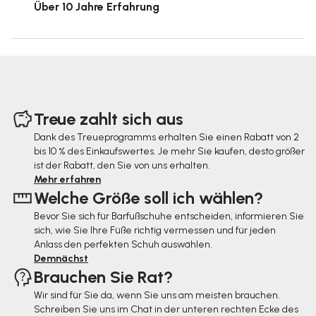
Über 10 Jahre Erfahrung
F
u
Treue zahlt sich aus
ß
Dank des Treueprogramms erhalten Sie einen Rabatt von 2
bis 10 % des Einkaufswertes. Je mehr Sie kaufen, desto größer
z
ist der Rabatt, den Sie von uns erhalten.
e
Mehr erfahren
Welche Größe soll ich wählen?
i
Bevor Sie sich für Barfußschuhe entscheiden, informieren Sie
l
sich, wie Sie Ihre Füße richtig vermessen und für jeden
e
Anlass den perfekten Schuh auswählen.
Demnächst
Brauchen Sie Rat?
Wir sind für Sie da, wenn Sie uns am meisten brauchen.
Schreiben Sie uns im Chat in der unteren rechten Ecke des