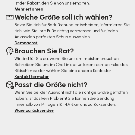
ist der Rabatt, den Sie von uns erhalten.
e
Mehr erfahren
Welche Größe soll ich wählen?
i
Bevor Sie sich für Barfußschuhe entscheiden, informieren Sie
l
sich, wie Sie Ihre Füße richtig vermessen und für jeden
e
Anlass den perfekten Schuh auswählen.
Demnächst
Brauchen Sie Rat?
Wir sind für Sie da, wenn Sie uns am meisten brauchen.
Schreiben Sie uns im Chat in der unteren rechten Ecke des
Bildschirms oder wählen Sie eine andere Kontaktart.
Kontaktformular
Passt die Größe nicht?
Wenn Sie bei der Auswahl nicht die richtige Größe getroffen
haben, ist das kein Problem! Sie können die Sendung
innerhalb von 14 Tagen für 4,9 € an uns zurücksenden.
Ware zurücksenden