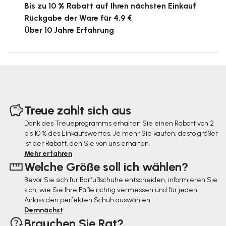
Bis zu 10 % Rabatt auf Ihren nächsten Einkauf
Rückgabe der Ware für 4,9 €
Über 10 Jahre Erfahrung
F
u
Treue zahlt sich aus
ß
Dank des Treueprogramms erhalten Sie einen Rabatt von 2
bis 10 % des Einkaufswertes. Je mehr Sie kaufen, desto größer
z
ist der Rabatt, den Sie von uns erhalten.
e
Mehr erfahren
Welche Größe soll ich wählen?
i
Bevor Sie sich für Barfußschuhe entscheiden, informieren Sie
l
sich, wie Sie Ihre Füße richtig vermessen und für jeden
e
Anlass den perfekten Schuh auswählen.
Demnächst
Brauchen Sie Rat?