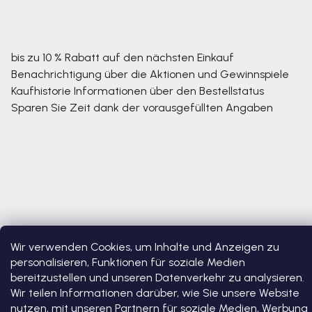
bis zu 10 % Rabatt auf den nächsten Einkauf
Benachrichtigung über die Aktionen und Gewinnspiele
Kaufhistorie
Informationen über den Bestellstatus
Sparen Sie Zeit dank der vorausgefüllten Angaben
Wir verwenden Cookies, um Inhalte und Anzeigen zu
Copyright 2026
Bosono
. Alle Rechte vorbehalten.
Cookie-
personalisieren, Funktionen für soziale Medien
Einstellungen ändern
bereitzustellen und unseren Datenverkehr zu analysieren.
Wir teilen Informationen darüber, wie Sie unsere Website
Erstellt von Shoptet Premium
nutzen, mit unseren Partnern für soziale Medien, Werbung