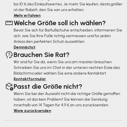
bis 10 % des Einkaufswertes. Je mehr Sie kaufen, desto größer
z
ist der Rabatt, den Sie von uns erhalten.
e
Mehr erfahren
Welche Größe soll ich wählen?
i
Bevor Sie sich für Barfußschuhe entscheiden, informieren Sie
l
sich, wie Sie Ihre Füße richtig vermessen und für jeden
e
Anlass den perfekten Schuh auswählen.
Demnächst
Brauchen Sie Rat?
Wir sind für Sie da, wenn Sie uns am meisten brauchen.
Schreiben Sie uns im Chat in der unteren rechten Ecke des
Bildschirms oder wählen Sie eine andere Kontaktart.
Kontaktformular
Passt die Größe nicht?
Wenn Sie bei der Auswahl nicht die richtige Größe getroffen
haben, ist das kein Problem! Sie können die Sendung
innerhalb von 14 Tagen für 4,9 € an uns zurücksenden.
Ware zurücksenden