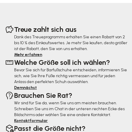
F
u
Treue zahlt sich aus
ß
Dank des Treueprogramms erhalten Sie einen Rabatt von 2
bis 10 % des Einkaufswertes. Je mehr Sie kaufen, desto größer
z
ist der Rabatt, den Sie von uns erhalten.
e
Mehr erfahren
Welche Größe soll ich wählen?
i
Bevor Sie sich für Barfußschuhe entscheiden, informieren Sie
l
sich, wie Sie Ihre Füße richtig vermessen und für jeden
e
Anlass den perfekten Schuh auswählen.
Demnächst
Brauchen Sie Rat?
Wir sind für Sie da, wenn Sie uns am meisten brauchen.
Schreiben Sie uns im Chat in der unteren rechten Ecke des
Bildschirms oder wählen Sie eine andere Kontaktart.
Kontaktformular
Passt die Größe nicht?