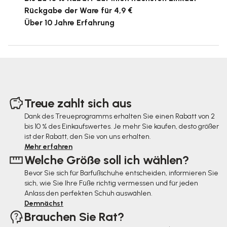
Rückgabe der Ware für 4,9 €
Über 10 Jahre Erfahrung
F
u
Treue zahlt sich aus
ß
Dank des Treueprogramms erhalten Sie einen Rabatt von 2
bis 10 % des Einkaufswertes. Je mehr Sie kaufen, desto größer
z
ist der Rabatt, den Sie von uns erhalten.
e
Mehr erfahren
Welche Größe soll ich wählen?
i
Bevor Sie sich für Barfußschuhe entscheiden, informieren Sie
l
sich, wie Sie Ihre Füße richtig vermessen und für jeden
e
Anlass den perfekten Schuh auswählen.
Demnächst
Brauchen Sie Rat?