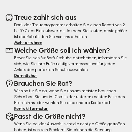
F
u
Treue zahlt sich aus
ß
Dank des Treueprogramms erhalten Sie einen Rabatt von 2
bis 10 % des Einkaufswertes. Je mehr Sie kaufen, desto größer
z
ist der Rabatt, den Sie von uns erhalten.
e
Mehr erfahren
Welche Größe soll ich wählen?
i
Bevor Sie sich für Barfußschuhe entscheiden, informieren Sie
l
sich, wie Sie Ihre Füße richtig vermessen und für jeden
e
Anlass den perfekten Schuh auswählen.
Demnächst
Brauchen Sie Rat?
Wir sind für Sie da, wenn Sie uns am meisten brauchen.
Schreiben Sie uns im Chat in der unteren rechten Ecke des
Bildschirms oder wählen Sie eine andere Kontaktart.
Kontaktformular
Passt die Größe nicht?
Wenn Sie bei der Auswahl nicht die richtige Größe getroffen
haben, ist das kein Problem! Sie können die Sendung