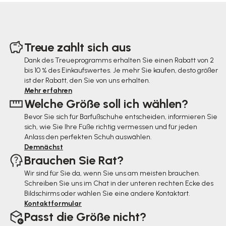
F
u
Treue zahlt sich aus
ß
Dank des Treueprogramms erhalten Sie einen Rabatt von 2
bis 10 % des Einkaufswertes. Je mehr Sie kaufen, desto größer
z
ist der Rabatt, den Sie von uns erhalten.
e
Mehr erfahren
Welche Größe soll ich wählen?
i
Bevor Sie sich für Barfußschuhe entscheiden, informieren Sie
l
sich, wie Sie Ihre Füße richtig vermessen und für jeden
e
Anlass den perfekten Schuh auswählen.
Demnächst
Brauchen Sie Rat?
Wir sind für Sie da, wenn Sie uns am meisten brauchen.
Schreiben Sie uns im Chat in der unteren rechten Ecke des
Bildschirms oder wählen Sie eine andere Kontaktart.
Kontaktformular
Passt die Größe nicht?