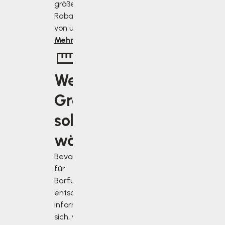
größer ist der
Rabatt, den Sie
von uns erhalten.
Mehr erfahren
Welche
Größe
soll ich
wählen?
Bevor Sie sich
für
Barfußschuhe
entscheiden,
informieren Sie
sich, wie Sie Ihre