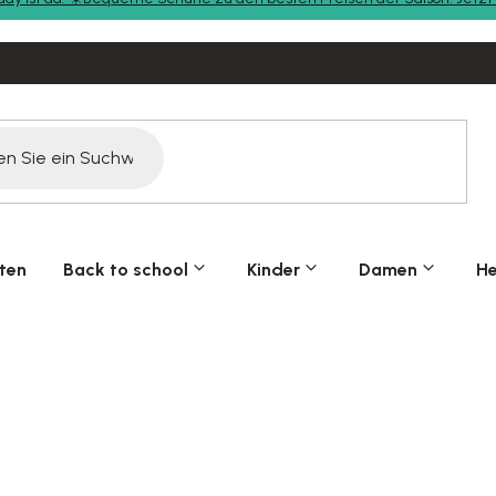
ten
Back to school
Kinder
Damen
He