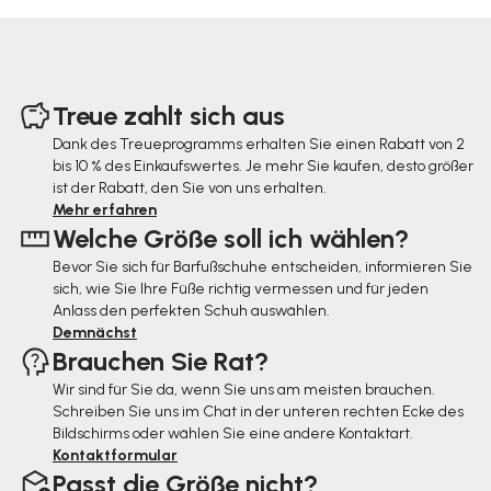
F
u
Treue zahlt sich aus
ß
Dank des Treueprogramms erhalten Sie einen Rabatt von 2
bis 10 % des Einkaufswertes. Je mehr Sie kaufen, desto größer
z
ist der Rabatt, den Sie von uns erhalten.
e
Mehr erfahren
Welche Größe soll ich wählen?
i
Bevor Sie sich für Barfußschuhe entscheiden, informieren Sie
l
sich, wie Sie Ihre Füße richtig vermessen und für jeden
e
Anlass den perfekten Schuh auswählen.
Demnächst
Brauchen Sie Rat?
Wir sind für Sie da, wenn Sie uns am meisten brauchen.
Schreiben Sie uns im Chat in der unteren rechten Ecke des
Bildschirms oder wählen Sie eine andere Kontaktart.
Kontaktformular
Passt die Größe nicht?