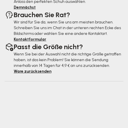
e
Anlass den perfekten Schuh auswählen.
Demnächst
Brauchen Sie Rat?
Wir sind für Sie da, wenn Sie uns am meisten brauchen.
Schreiben Sie uns im Chat in der unteren rechten Ecke des
Bildschirms oder wählen Sie eine andere Kontaktart.
Kontaktformular
Passt die Größe nicht?
Wenn Sie bei der Auswahl nicht die richtige Größe getroffen
haben, ist das kein Problem! Sie können die Sendung
innerhalb von 14 Tagen für 4,9 € an uns zurücksenden.
Ware zurücksenden