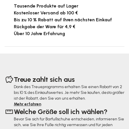
Tausende Produkte auf Lager
Kostenloser Versand ab 100 €
Bis zu 10 % Rabatt auf Ihren nächsten Einkauf
Rückgabe der Ware für 4,9 €
Über 10 Jahre Erfahrung
F
u
Treue zahlt sich aus
ß
Dank des Treueprogramms erhalten Sie einen Rabatt von 2
bis 10 % des Einkaufswertes. Je mehr Sie kaufen, desto größer
z
ist der Rabatt, den Sie von uns erhalten.
e
Mehr erfahren
Welche Größe soll ich wählen?
i
Bevor Sie sich für Barfußschuhe entscheiden, informieren Sie
l
sich, wie Sie Ihre Füße richtig vermessen und für jeden