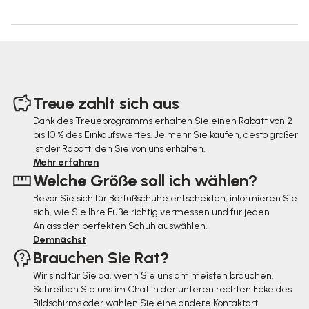
F
u
Treue zahlt sich aus
ß
Dank des Treueprogramms erhalten Sie einen Rabatt von 2
bis 10 % des Einkaufswertes. Je mehr Sie kaufen, desto größer
z
ist der Rabatt, den Sie von uns erhalten.
e
Mehr erfahren
Welche Größe soll ich wählen?
i
Bevor Sie sich für Barfußschuhe entscheiden, informieren Sie
l
sich, wie Sie Ihre Füße richtig vermessen und für jeden
e
Anlass den perfekten Schuh auswählen.
Demnächst
Brauchen Sie Rat?
Wir sind für Sie da, wenn Sie uns am meisten brauchen.
Schreiben Sie uns im Chat in der unteren rechten Ecke des
Bildschirms oder wählen Sie eine andere Kontaktart.