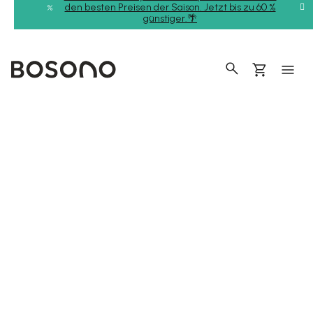
Zum
den besten Preisen der Saison. Jetzt bis zu 60 %
günstiger.🌴
Inhalt
springen
Suchen
Warenkor