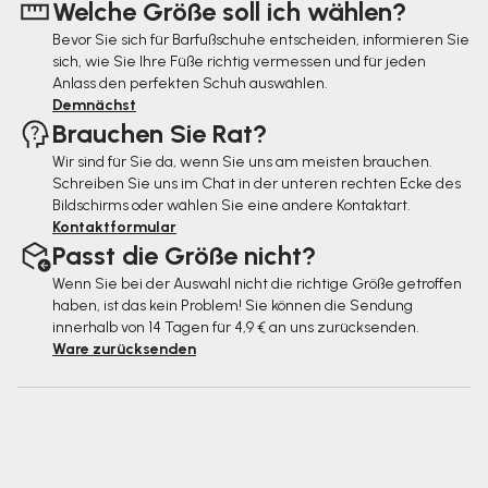
Welche Größe soll ich wählen?
i
Bevor Sie sich für Barfußschuhe entscheiden, informieren Sie
l
sich, wie Sie Ihre Füße richtig vermessen und für jeden
e
Anlass den perfekten Schuh auswählen.
Demnächst
Brauchen Sie Rat?
Wir sind für Sie da, wenn Sie uns am meisten brauchen.
Schreiben Sie uns im Chat in der unteren rechten Ecke des
Bildschirms oder wählen Sie eine andere Kontaktart.
Kontaktformular
Passt die Größe nicht?
Wenn Sie bei der Auswahl nicht die richtige Größe getroffen
haben, ist das kein Problem! Sie können die Sendung
innerhalb von 14 Tagen für 4,9 € an uns zurücksenden.
Ware zurücksenden