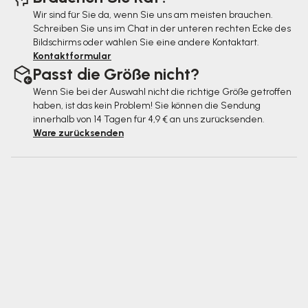
i
Wir sind für Sie da, wenn Sie uns am meisten brauchen.
k
Schreiben Sie uns im Chat in der unteren rechten Ecke des
Bildschirms oder wählen Sie eine andere Kontaktart.
e
Kontaktformular
Passt die Größe nicht?
l
Wenn Sie bei der Auswahl nicht die richtige Größe getroffen
haben, ist das kein Problem! Sie können die Sendung
innerhalb von 14 Tagen für 4,9 € an uns zurücksenden.
Ware zurücksenden