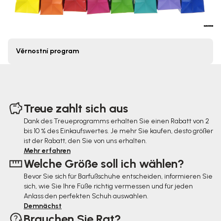
L
Věrnostní program
i
s
F
t
u
Treue zahlt sich aus
e
ß
Dank des Treueprogramms erhalten Sie einen Rabatt von 2
d
bis 10 % des Einkaufswertes. Je mehr Sie kaufen, desto größer
z
ist der Rabatt, den Sie von uns erhalten.
e
e
Mehr erfahren
Welche Größe soll ich wählen?
r
i
Bevor Sie sich für Barfußschuhe entscheiden, informieren Sie
A
l
sich, wie Sie Ihre Füße richtig vermessen und für jeden
r
e
Anlass den perfekten Schuh auswählen.
Demnächst
t
Brauchen Sie Rat?