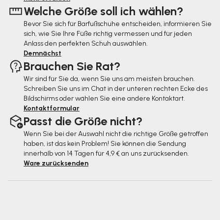
Welche Größe soll ich wählen?
i
Bevor Sie sich für Barfußschuhe entscheiden, informieren Sie
l
sich, wie Sie Ihre Füße richtig vermessen und für jeden
e
Anlass den perfekten Schuh auswählen.
Demnächst
Brauchen Sie Rat?
Wir sind für Sie da, wenn Sie uns am meisten brauchen.
Schreiben Sie uns im Chat in der unteren rechten Ecke des
Bildschirms oder wählen Sie eine andere Kontaktart.
Kontaktformular
Passt die Größe nicht?
Wenn Sie bei der Auswahl nicht die richtige Größe getroffen
haben, ist das kein Problem! Sie können die Sendung
innerhalb von 14 Tagen für 4,9 € an uns zurücksenden.
Ware zurücksenden