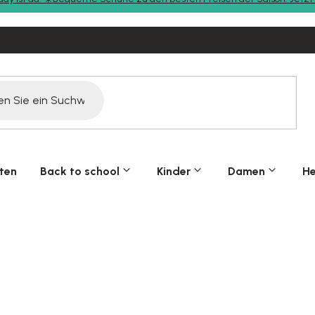
ten
Back to school
Kinder
Damen
He