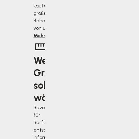
kaufen, desto
größer ist der
Rabatt, den Sie
von uns erhalten.
Mehr erfahren
Welche
Größe
soll ich
wählen?
Bevor Sie sich
für
Barfußschuhe
entscheiden,
informieren Sie