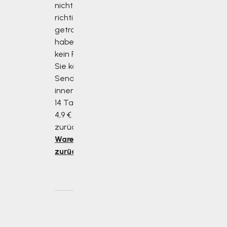
nicht die
richtige Größe
getroffen
haben, ist das
kein Problem!
Sie können die
Sendung
innerhalb von
14 Tagen für
4,9 € an uns
zurücksenden.
Ware
zurücksenden