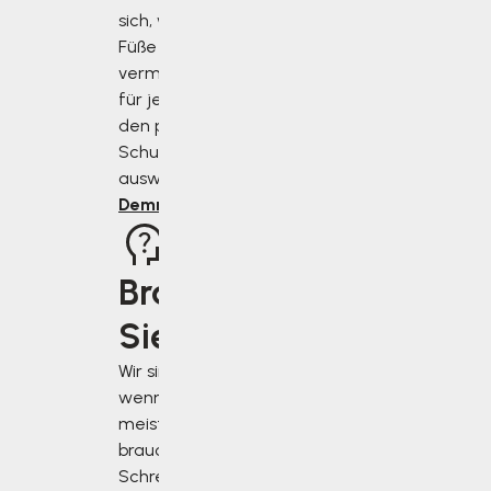
sich, wie Sie Ihre
Füße richtig
vermessen und
für jeden Anlass
den perfekten
Schuh
auswählen.
Demnächst
Brauchen
Sie Rat?
Wir sind für Sie da,
wenn Sie uns am
meisten
brauchen.
Schreiben Sie uns