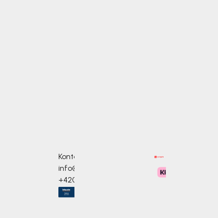
Kontakte
info@bosono.de
+420 733 586 968
mm