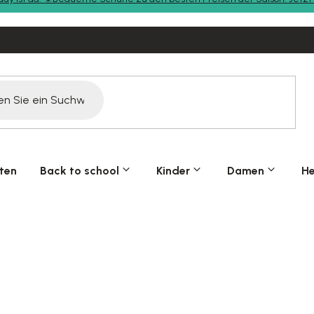
ten
Back to school
Kinder
Damen
He