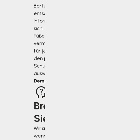
Barfußschuhe
entscheiden,
informieren Sie
sich, wie Sie Ihre
Füße richtig
vermessen und
für jeden Anlass
den perfekten
Schuh
auswählen.
Demnächst
Brauchen
Sie Rat?
Wir sind für Sie da,
wenn Sie uns am