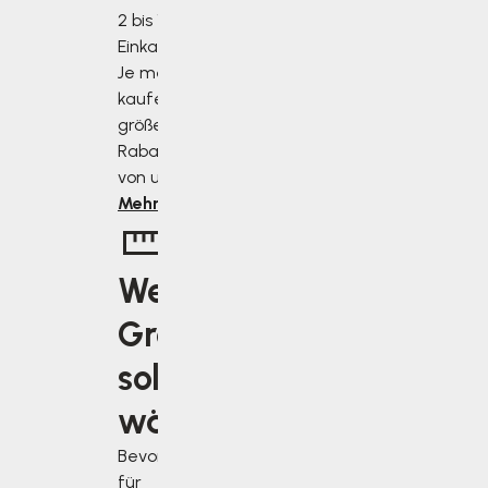
2 bis 10 % des
Einkaufswertes.
Je mehr Sie
kaufen, desto
größer ist der
Rabatt, den Sie
von uns erhalten.
Mehr erfahren
Welche
Größe
soll ich
wählen?
Bevor Sie sich
für