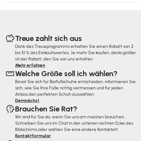
F
u
Treue zahlt sich aus
ß
Dank des Treueprogramms erhalten Sie einen Rabatt von 2
bis 10 % des Einkaufswertes. Je mehr Sie kaufen, desto größer
z
ist der Rabatt, den Sie von uns erhalten.
e
Mehr erfahren
Welche Größe soll ich wählen?
i
Bevor Sie sich für Barfußschuhe entscheiden, informieren Sie
l
sich, wie Sie Ihre Füße richtig vermessen und für jeden
e
Anlass den perfekten Schuh auswählen.
Demnächst
Brauchen Sie Rat?
Wir sind für Sie da, wenn Sie uns am meisten brauchen.
Schreiben Sie uns im Chat in der unteren rechten Ecke des
Bildschirms oder wählen Sie eine andere Kontaktart.
Kontaktformular