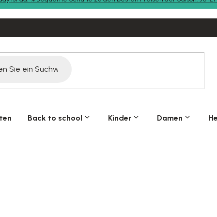
ten
Back to school
Kinder
Damen
He