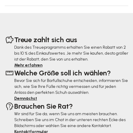
F
u
Treue zahlt sich aus
ß
Dank des Treueprogramms erhalten Sie einen Rabatt von 2
bis 10 % des Einkaufswertes. Je mehr Sie kaufen, desto größer
z
ist der Rabatt, den Sie von uns erhalten.
e
Mehr erfahren
Welche Größe soll ich wählen?
i
Bevor Sie sich für Barfußschuhe entscheiden, informieren Sie
l
sich, wie Sie Ihre Füße richtig vermessen und für jeden
e
Anlass den perfekten Schuh auswählen.
Demnächst
Brauchen Sie Rat?
Wir sind für Sie da, wenn Sie uns am meisten brauchen.
Schreiben Sie uns im Chat in der unteren rechten Ecke des
Bildschirms oder wählen Sie eine andere Kontaktart.
Kontaktformular