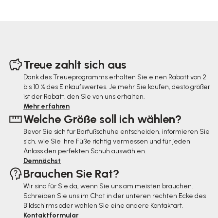
F
u
Treue zahlt sich aus
ß
Dank des Treueprogramms erhalten Sie einen Rabatt von 2
bis 10 % des Einkaufswertes. Je mehr Sie kaufen, desto größer
z
ist der Rabatt, den Sie von uns erhalten.
e
Mehr erfahren
Welche Größe soll ich wählen?
i
Bevor Sie sich für Barfußschuhe entscheiden, informieren Sie
l
sich, wie Sie Ihre Füße richtig vermessen und für jeden
e
Anlass den perfekten Schuh auswählen.
Demnächst
Brauchen Sie Rat?
Wir sind für Sie da, wenn Sie uns am meisten brauchen.
Schreiben Sie uns im Chat in der unteren rechten Ecke des
Bildschirms oder wählen Sie eine andere Kontaktart.
Kontaktformular